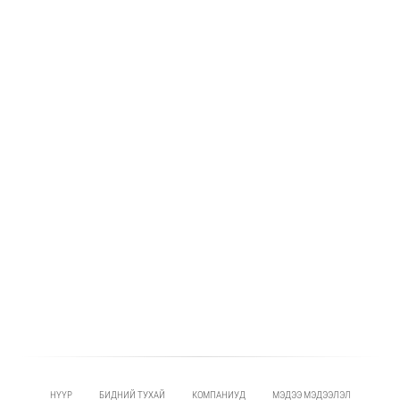
НҮҮР
БИДНИЙ ТУХАЙ
КОМПАНИУД
МЭДЭЭ МЭДЭЭЛЭЛ