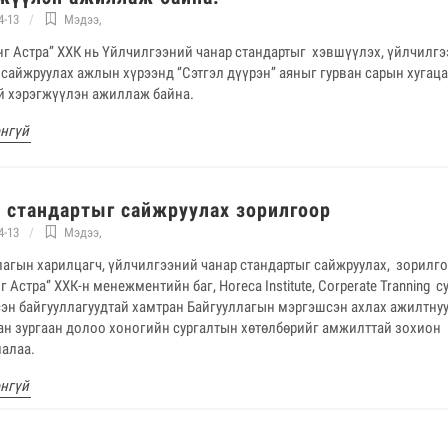
4-13
Мэдээ
,
инг Астра’’ ХХК нь Үйлчилгээний чанар стандартыг хэвшүүлэх, үйлчилг
сайжруулах ажлын хүрээнд ‘’Сэтгэл дүүрэн’’ аяныг гурван сарын хугац
й хэрэгжүүлэн ажиллаж байна.
энгүй
 стандартыг сайжруулах зорилгоор
4-13
Мэдээ
,
лагын харилцагч, үйлчилгээний чанар стандартыг сайжруулах, зорилг
нг Астра‘’ ХХК-н менежментийн баг, Horeca Institute, Сorperate Tranning 
эн байгууллагуудтай хамтран Байгууллагын мэргэшсэн ахлах ажилтну
ан зургаан долоо хоногийн сургалтын хөтөлбөрийг амжилттай зохион
лалаа.
энгүй