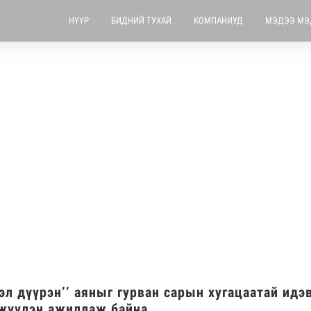
НҮҮР
БИДНИЙ ТУХАЙ
КОМПАНИУД
МЭДЭЭ МЭ
гэл дүүрэн’’ аяныг гурван сарын хугацаатай идэ
жүүлэн ажиллаж байна.