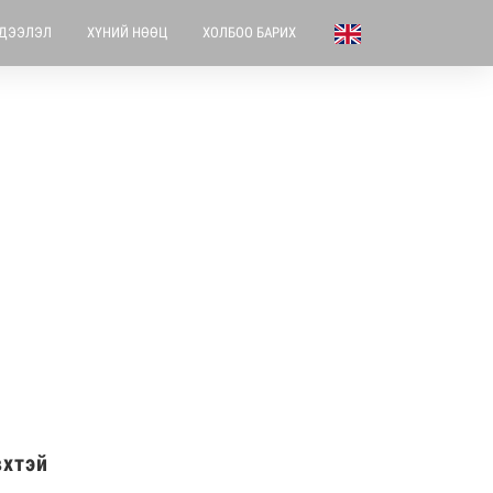
ДЭЭЛЭЛ
ХҮНИЙ НӨӨЦ
ХОЛБОО БАРИХ
вхтэй