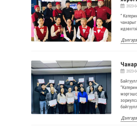
2023-0
‘’ Катер
чанарыг 
идэвхтэ
Дэлгэр
Чанар
2023-0
Байгуул
‘’Катери
мэргэшс
зориулс
байгуул
Дэлгэр