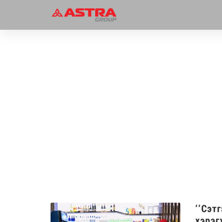
Блог
‘’Сэт
хэрэг