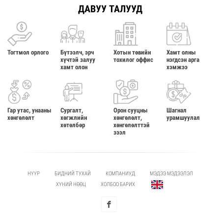
ДАВУУ ТАЛУУД
Тогтмол орлого
Бүтээлч, эрч
Хотын төвийн
Хамт олны
хүчтэй залуу
тохилог оффис
нэгдсэн арга
хамт олон
хэмжээ
Гар утас, унааны
Сургалт,
Орон сууцны
Шагнал
хөнгөлөлт
хөгжлийн
хөнгөлөлт,
урамшуулал
хөтөлбөр
хөнгөлөлттэй
зээл
НҮҮР
БИДНИЙ ТУХАЙ
КОМПАНИУД
МЭДЭЭ МЭДЭЭЛЭЛ
ХҮНИЙ НӨӨЦ
ХОЛБОО БАРИХ