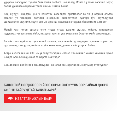
удирдан хөгжүүлж, тухайн бизнесийн салбарт цаашлаад Монгол улсын хөгжилд эерэг,
бодит үр нөлөө авчрахын төлөө хичээн зүтгэж байна.
Бид шулуун шударга, үнэнч, итгэлтэй харилцааг эрхэмлэдэг ба танд өөрийн авьяас,
мэдлэг, ур чадвараа дайчлан өнөөдрийн бизнесүүдэд тулгарч буй асуудлуудыг
шийдвэрлэх аюулгүй, эрүүл ажлын орчинд, карьераа хөгжүүлэх боломжийг олгодог.
Манай хамт олон арьсны өнгө, үндэс угсаа, шашин шүтлэг, хүйсээр ялгаварлан
гадуурхах үзлээс ангид байж, нөхөрсөг хамтач уур амьсгалыг бүрдүүлэхийг эрхэмлэдэг.
Багийн гишүүдийнхээ хувь хүний хөгжил, мэргэжлийн ур чадварыг дэмжих зорилгоор
сургалтанд хамруулж, нийгэм ахуйн хөнгөлөлт, дэмжлэгийг үзүүлж байна.
Астра интернэйшнл ХХК нь үйлчлүүлэгчдийн сэтгэл ханамжийг хангах хамгийн чухал
нөхцөл бол ажилчдынхаа аз жаргал гэж үздэг.
Шийдвэрийг холбогдох ажилтнуудын саналыг авч, оролцооны зарчмаар бүрдүүлдэг.
БИДЭНТЭЙ НЭГДЭЖ ӨӨРИЙГӨӨ СОРЬЖ ХӨГЖҮҮЛМЭЭР БАЙВАЛ ДООРХ
АЖЛЫН БАЙРУУДТАЙ ТАНИЛЦААРАЙ.
НЭЭЛТТЭЙ АЖЛЫН БАЙР