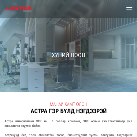
ХҮНИЙ НӨӨЦ
МАНАЙ ХАМТ ОЛОН
АСТРА ГЭР БҮЛД НЭГДЭЭРЭЙ
Астра интернэйшнл ХХК нь 6 салбар компани, 300 орчим ажилтантайгаар үйл
ажиллагаа явуулж байна.
Астрачууд бид олон амжилттай төсөл, бизнесүүдийг үүсгэн байгуулж, тэдгээрийг