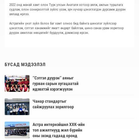
2022 онд манай хамт олон Турк улсын Анаталя хотоор аялж, ажлын туршлага
судлаж, олон сонирхолтой зүйлс үзэж, эрч хүчээр цэнэглэгдэн дурсамж дүүрэн
аялаад ирлээ.
Астрагийн үнэт зүйл болох баг хамт олноо бид байнга шинэлэг зүйлсээр
цэнэглэж, сэтгэл ханамжийг ямагт өндөрт байлгаж, шинэ санаа урам зоригоор
дүүрэн ажиллах нөхцөлийг бүрдүүлж, дэмжсээр ирсэн.
БУСАД МЭДЭЭЛЭЛ
‘’Сэтгэл дүүрэн’’ аяныг
гурван сарын хугацаатай
идэвхтэй хэрэгжүүлэн
ажиллаж байна.
Чанар стандартыг
сайжруулах зорилгоор
Астра интернэйшнл ХХК-ийн
топ ажилтнууд жил бүрийн
оны эхэнд гадаад оронд